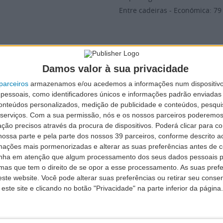
Entre cadeiras - Económica: 7
Damos valor à sua privacidade
parceiros
armazenamos e/ou acedemos a informações num dispositivo
A320
essoais, como identificadores únicos e informações padrão enviadas 
conteúdos personalizados, medição de publicidade e conteúdos, pesqui
serviços.
Com a sua permissão, nós e os nossos parceiros poderemos 
A320 - 214
ção precisos através da procura de dispositivos. Poderá clicar para co
Reatores CFM (G.E/SNECMA), 
ossa parte e pela parte dos nossos 39 parceiros, conforme descrito ac
Impulso: 27.000 Lbs
mações mais pormenorizadas e alterar as suas preferências antes de c
Comprimento: 37.57 m
nha em atenção que algum processamento dos seus dados pessoais po
mas que tem o direito de se opor a esse processamento. As suas pref
Envergadura: 34.10 m
ste website. Você pode alterar suas preferências ou retirar seu conse
Altura: 11.76 m
ste site e clicando no botão "Privacidade" na parte inferior da página.
Velocidade Cruzeiro: 900 Km
Altitude máxima: 10.600 m
Alcance: 4.400 Km