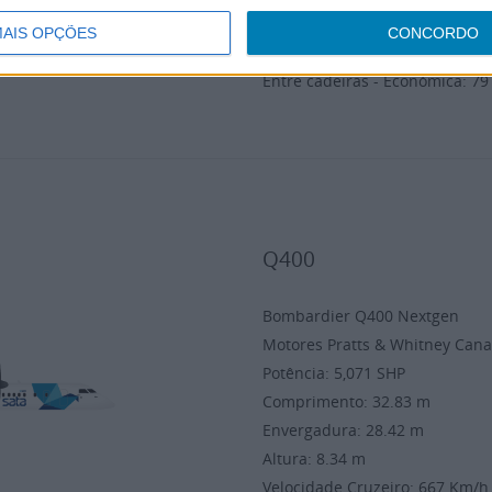
Capacidade Combustível: 23.8
AIS OPÇÕES
CONCORDO
Nº passageiros: 165
Entre cadeiras - Económica: 7
Q400
Bombardier Q400 Nextgen
Motores Pratts & Whitney C
Potência: 5,071 SHP
Comprimento: 32.83 m
Envergadura: 28.42 m
Altura: 8.34 m
Velocidade Cruzeiro: 667 Km