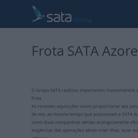
Passar
para
o
conteúdo
principal
Frota SATA Azores
O Grupo SATA realizou importantes investimentos 
frota.
As recentes aquisições visam proporcionar aos pas
de voo, ao mesmo tempo que posicionam a SATA Air 
como duas companhias aéreas ecologicamente efic
exigências das operações aérea inter-ilhas, quer 