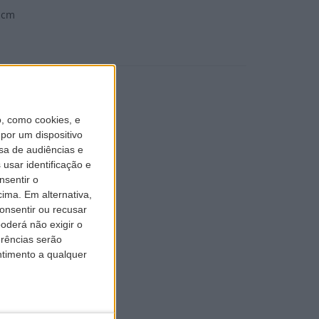
9 cm
, como cookies, e
por um dispositivo
sa de audiências e
usar identificação e
nsentir o
CFM56 - 5B
ima. Em alternativa,
onsentir ou recusar
derá não exigir o
erências serão
ntimento a qualquer
/h