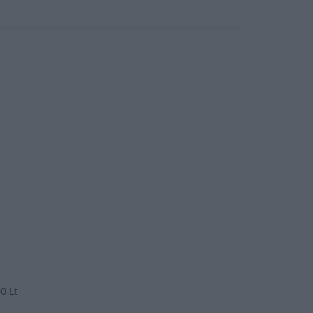
/h
00 Lt