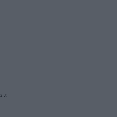
/h
92 Lt