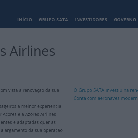
Main
INÍCIO
GRUPO SATA
INVESTIDORES
GOVERNO 
navigation
 Airlines
O Grupo SATA investiu na ren
com vista à renovação da sua
Conta com aeronaves modernas,
sageiros a melhor experiência
Açores e a Azores Airlines
ientes e adaptadas quer às
ao alargamento da sua operação