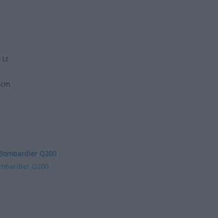
/h
0 Lt
9 cm
mbardier Q200