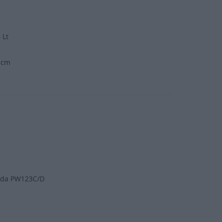
6 Lt
4 cm
anada PW123C/D